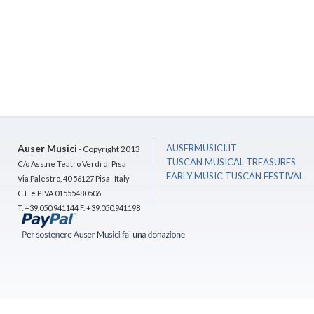
Auser Musici
AUSERMUSICI.IT
- Copyright 2013
TUSCAN MUSICAL TREASURES
C/o Ass.ne Teatro Verdi di Pisa
EARLY MUSIC TUSCAN FESTIVAL
Via Palestro, 40 56127 Pisa -Italy
C.F. e P.IVA 01555480506
T. +39.050.941144 F. +39.050.941198