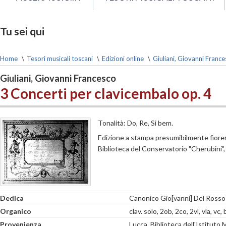
Tu sei qui
Home
\
Tesori musicali toscani
\
Edizioni online
\
Giuliani, Giovanni Franc
Giuliani, Giovanni Francesco
3 Concerti per clavicembalo op. 4
Tonalità: Do, Re, Si bem.
Edizione a stampa presumibilmente fioren
Biblioteca del Conservatorio "Cherubini", L
Dedica
Canonico Gio[vanni] Del Rosso
Organico
clav. solo, 2ob, 2co, 2vl, vla, vc, 
Provenienza
Lucca, Biblioteca dell'Istituto 