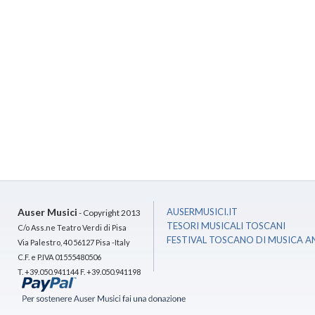
Auser Musici
AUSERMUSICI.IT
- Copyright 2013
TESORI MUSICALI TOSCANI
C/o Ass.ne Teatro Verdi di Pisa
FESTIVAL TOSCANO DI MUSICA A
Via Palestro, 40 56127 Pisa -Italy
C.F. e P.IVA 01555480506
T. +39.050.941144 F. +39.050.941198