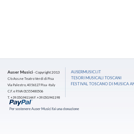
Auser Musici
AUSERMUSICI.IT
- Copyright 2013
TESORI MUSICALI TOSCANI
C/o Ass.ne Teatro Verdi di Pisa
FESTIVAL TOSCANO DI MUSICA A
Via Palestro, 40 56127 Pisa -Italy
C.F. e P.IVA 01555480506
T. +39.050.941144 F. +39.050.941198