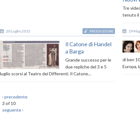
Tre video
tenuto il 
20 Luglio 2015
19 Mag
PRODUZIONE
Il Catone di Handel
a Barga
di ben 10
Grande successo per le
Europa, la
due repliche del 3 e 5
luglio scorsi al Teatro dei Differenti. Il Catone...
‹ precedente
3 of 10
seguente ›