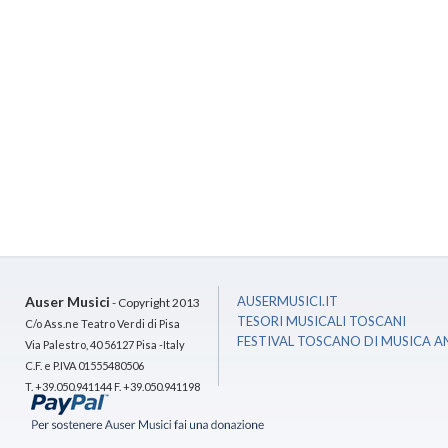
Auser Musici
AUSERMUSICI.IT
- Copyright 2013
TESORI MUSICALI TOSCANI
C/o Ass.ne Teatro Verdi di Pisa
FESTIVAL TOSCANO DI MUSICA A
Via Palestro, 40 56127 Pisa -Italy
C.F. e P.IVA 01555480506
T. +39.050.941144 F. +39.050.941198