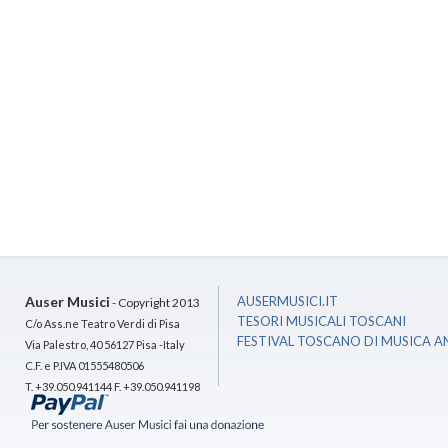
Auser Musici
AUSERMUSICI.IT
- Copyright 2013
TESORI MUSICALI TOSCANI
C/o Ass.ne Teatro Verdi di Pisa
FESTIVAL TOSCANO DI MUSICA A
Via Palestro, 40 56127 Pisa -Italy
C.F. e P.IVA 01555480506
T. +39.050.941144 F. +39.050.941198