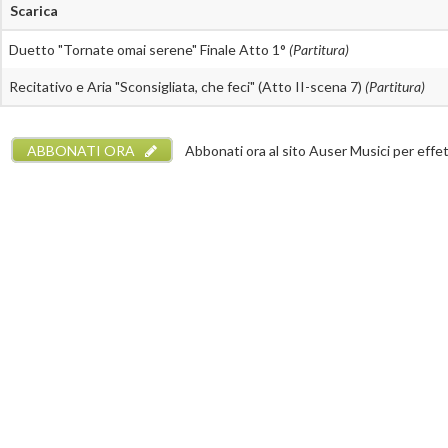
Scarica
Duetto "Tornate omai serene" Finale Atto 1°
(Partitura)
Recitativo e Aria "Sconsigliata, che feci" (Atto II-scena 7)
(Partitura)
ABBONATI ORA
Abbonati ora al sito Auser Musici per effettu