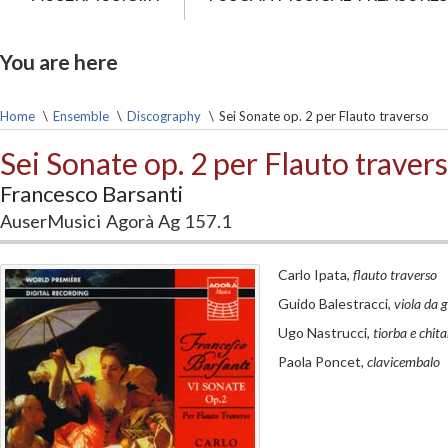
You are here
Home
\
Ensemble
\
Discography
\
Sei Sonate op. 2 per Flauto traverso
Sei Sonate op. 2 per Flauto traver
Francesco Barsanti
AuserMusici
Agorà Ag 157.1
Carlo Ipata,
flauto traverso
Guido Balestracci,
viola da
Ugo Nastrucci,
tiorba e chit
Paola Poncet,
clavicembalo