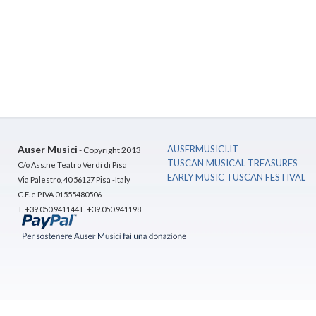
Auser Musici
AUSERMUSICI.IT
- Copyright 2013
TUSCAN MUSICAL TREASURES
C/o Ass.ne Teatro Verdi di Pisa
EARLY MUSIC TUSCAN FESTIVAL
Via Palestro, 40 56127 Pisa -Italy
C.F. e P.IVA 01555480506
T. +39.050.941144 F. +39.050.941198