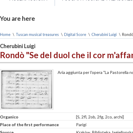
You are here
Home
\
Tuscan musical treasures
\
Digital Score
\
Cherubini Luigi
\
Rondò 
Cherubini Luigi
Rondò "Se del duol che il cor m'aff
Aria aggiunta per l'opera "La Pastorella n
Organico
[S, 2fl, 2ob, 2fg, 2co, archi]
Place of the first performance
Parigi
Source
Krakòw, Biblioteka Jagiellonsk