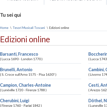
Tu sei qui
Home
\
Tesori Musicali Toscani
\
Edizioni online
Edizioni online
Barsanti, Francesco
Boccherini
( Lucca
1690
- London
1770 )
( Lucca
1743
Brunelli, Antonio
Cambini, 
( S. Croce sull'Arno
1575
- Pisa
1630? )
( Livorno
17
Campion, Charles-Antoine
Cesti, An
( Lunéville
1720
- Firenze
1788 )
( Arezzo
162
Cherubini, Luigi
Dôthel, N
( Firenze
1760
- Parigi
1842 )
( Luneville
1