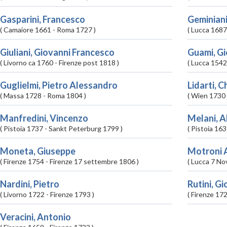
Gasparini, Francesco
Geminiani
( Camaiore
1661
- Roma
1727 )
( Lucca
1687
Giuliani, Giovanni Francesco
Guami, G
( Livorno
ca 1760
- Firenze
post 1818 )
( Lucca
1542
Guglielmi, Pietro Alessandro
Lidarti, C
( Massa
1728
- Roma
1804 )
( Wien
1730
Manfredini, Vincenzo
Melani, 
( Pistoia
1737
- Sankt Peterburg
1799 )
( Pistoia
163
Moneta, Giuseppe
Motroni A
( Firenze
1754
- Firenze
17 settembre 1806 )
( Lucca
7 No
Nardini, Pietro
Rutini, G
( Livorno
1722
- Firenze
1793 )
( Firenze
17
Veracini, Antonio