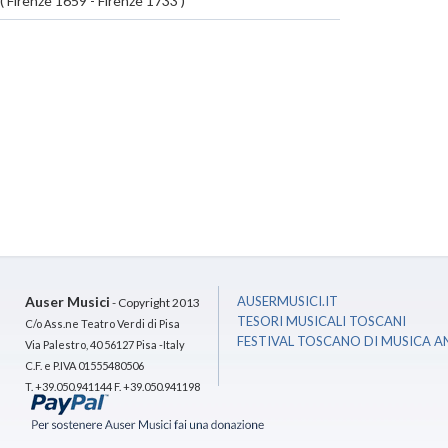
( Firenze
1659
- Firenze
1733 )
Auser Musici
AUSERMUSICI.IT
- Copyright 2013
TESORI MUSICALI TOSCANI
C/o Ass.ne Teatro Verdi di Pisa
FESTIVAL TOSCANO DI MUSICA A
Via Palestro, 40 56127 Pisa -Italy
C.F. e P.IVA 01555480506
T. +39.050.941144 F. +39.050.941198