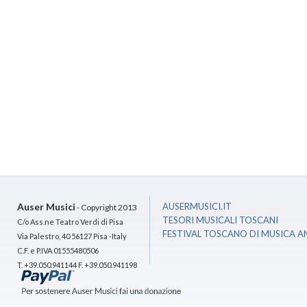
Auser Musici
AUSERMUSICI.IT
- Copyright 2013
TESORI MUSICALI TOSCANI
C/o Ass.ne Teatro Verdi di Pisa
FESTIVAL TOSCANO DI MUSICA A
Via Palestro, 40 56127 Pisa -Italy
C.F. e P.IVA 01555480506
T. +39.050.941144 F. +39.050.941198