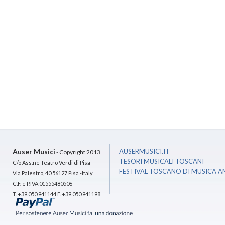
Auser Musici
AUSERMUSICI.IT
- Copyright 2013
TESORI MUSICALI TOSCANI
C/o Ass.ne Teatro Verdi di Pisa
FESTIVAL TOSCANO DI MUSICA A
Via Palestro, 40 56127 Pisa -Italy
C.F. e P.IVA 01555480506
T. +39.050.941144 F. +39.050.941198